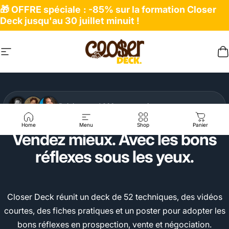
Passer au contenu
🎁 OFFRE spéciale
: -85% sur la formation Closer
Deck jusqu'au 30 juillet minuit !
Navigation
closerdeck
P
Rejoint par +1 200 commerciaux et entrepreneurs
Home
Menu
Shop
Panier
Vendez mieux. Avec les bons
réflexes sous les yeux.
Closer Deck réunit un deck de 52 techniques, des vidéos
courtes, des fiches pratiques et un poster pour adopter les
bons réflexes en prospection, vente et négociation.